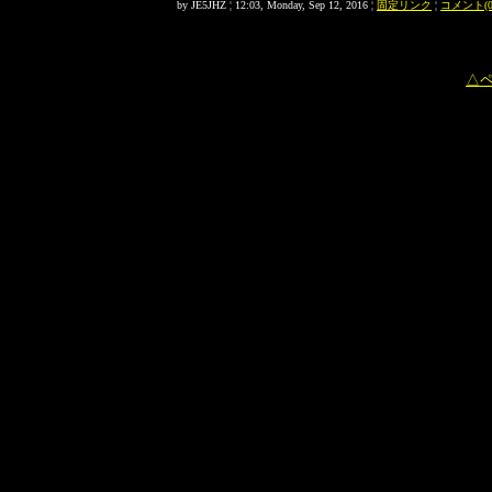
by JE5JHZ ¦ 12:03, Monday, Sep 12, 2016 ¦
固定リンク
¦
コメント(0
△