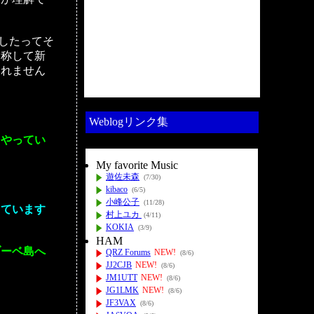
したってそ
と称して新
しれません
Weblogリンク集
てやってい
My favorite Music
遊佐未森
(7/30)
kibaco
(6/5)
小峰公子
(11/28)
っています
村上ユカ
(4/11)
KOKIA
(3/9)
HAM
ブーベ島へ
QRZ Forums
NEW!
(8/6)
JJ2CJB
NEW!
(8/6)
JM1UTT
NEW!
(8/6)
JG1LMK
NEW!
(8/6)
JF3VAX
(8/6)