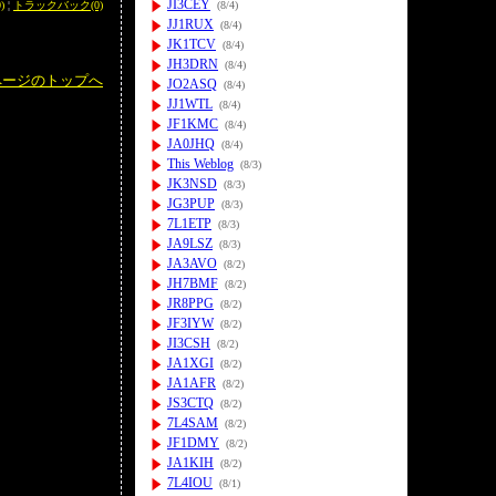
JI3CEY
)
¦
トラックバック(0)
(8/4)
JJ1RUX
(8/4)
JK1TCV
(8/4)
JH3DRN
(8/4)
ページのトップへ
JO2ASQ
(8/4)
JJ1WTL
(8/4)
JF1KMC
(8/4)
JA0JHQ
(8/4)
This Weblog
(8/3)
JK3NSD
(8/3)
JG3PUP
(8/3)
7L1ETP
(8/3)
JA9LSZ
(8/3)
JA3AVO
(8/2)
JH7BMF
(8/2)
JR8PPG
(8/2)
JF3IYW
(8/2)
JI3CSH
(8/2)
JA1XGI
(8/2)
JA1AFR
(8/2)
JS3CTQ
(8/2)
7L4SAM
(8/2)
JF1DMY
(8/2)
JA1KIH
(8/2)
7L4IOU
(8/1)