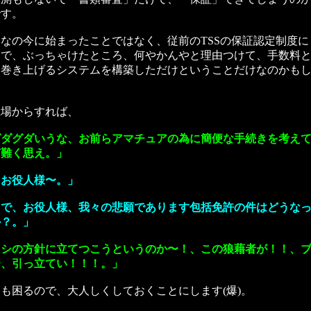
です。
なの今に始まったことではなく、従前のTSSの保証認定制度に
しで、ぶっちゃけたところ、何やかんやと理由つけて、手数料
を巻き上げるシステムを構築しただけということだけなのかも
立場からすれば、
グダグダいうな、お前らアマチュアの為に簡便な手続きを考え
有難く思え。」
、お役人様〜。」
ろで、お役人様、我々の悲願であります包括免許の件はどうな
か？。」
ワシの方針に立てつこうというのか〜！、この狼藉者が！！、
〜、引っ立てい！！！。」
も困るので、大人しくしておくことにします(爆)。