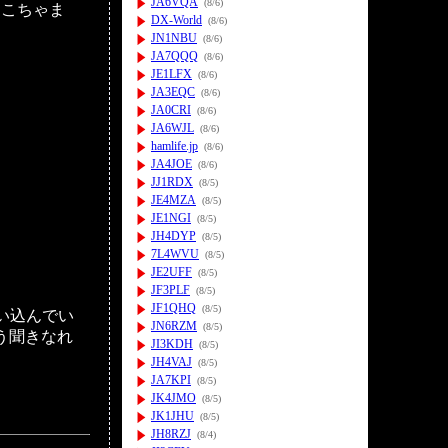
JA6VQA
(8/6)
おこちゃま
DX-World
(8/6)
JN1NBU
(8/6)
JA7QQQ
(8/6)
JE1LFX
(8/6)
JA3EQC
(8/6)
JA0CRI
(8/6)
JA6WJL
(8/6)
hamlife.jp
(8/6)
JA4JOE
(8/6)
JJ1RDX
(8/5)
JE4MZA
(8/5)
JE1NGI
(8/5)
JH4DYP
(8/5)
7L4WVU
(8/5)
JE2UFF
(8/5)
JF3PLF
(8/5)
JF1QHQ
(8/5)
い込んでい
JN6RZM
(8/5)
いう聞きなれ
JI3KDH
(8/5)
JH4VAJ
(8/5)
JA7KPI
(8/5)
JK4JMO
(8/5)
JK1JHU
(8/5)
JH8RZJ
(8/4)