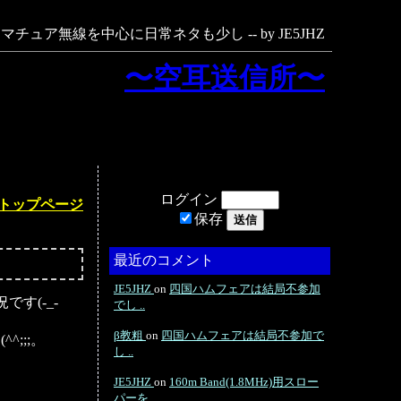
マチュア無線を中心に日常ネタも少し -- by JE5JHZ
〜空耳送信所〜
ログイン
トップページ
保存
最近のコメント
JE5JHZ
on
四国ハムフェアは結局不参加
す(-_-
でし ..
β教粗
on
四国ハムフェアは結局不参加で
;;;。
し ..
JE5JHZ
on
160m Band(1.8MHz)用スロー
パーを ..