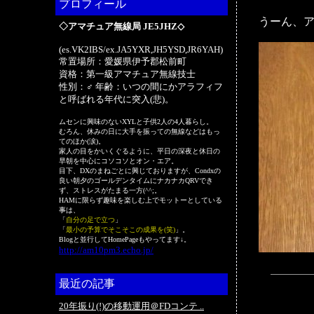
プロフィール
うーん、ア
◇アマチュア無線局 JE5JHZ◇
(es.VK2IBS/ex.JA5YXR,JH5YSD,JR6YAH)
常置場所：愛媛県伊予郡松前町
資格：第一級アマチュア無線技士
性別：♂ 年齢：いつの間にかアラフィフ
と呼ばれる年代に突入(悲)。
ムセンに興味のないXYLと子供2人の4人暮らし。
むろん、休みの日に大手を振っての無線などはもっ
てのほか(涙)。
家人の目をかいくぐるように、平日の深夜と休日の
早朝を中心にコソコソとオン・エア。
目下、DXのまねごとに興じておりますが、Condxの
良い朝夕のゴールデンタイムにナカナカQRVでき
ず、ストレスがたまる一方(^^;。
HAMに限らず趣味を楽しむ上でモットーとしている
事は、
「
自分の足で立つ
」
「
最小の予算でそこそこの成果を(笑)
」。
Blogと並行してHomePageもやってます↓。
http://am10pm3.echo.jp/
最近の記事
20年振り(!)の移動運用＠FDコンテ ..