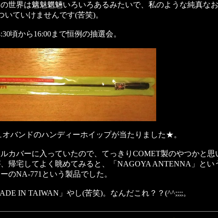
ナの世界は魑魅魍魎いろいろあるみたいで、私のような純真な
は、ついていけませんです(苦笑)。
:30頃から16:00まで恒例の抽選会。
30デュオバンドのハンディーホイップが当たりました★。
ルカバーに入っていたので、てっきりCOMET製のやつかと思
、帰宅してよく眺めてみると、「NAGOYA ANTENNA」と
ーのNA-771という製品でした。
DE IN TAIWAN」やし(苦笑)。なんだこれ？？(^^;;;;。