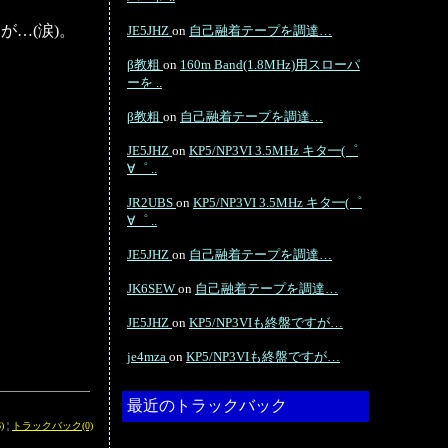
…(涙)。
JE5JHZ
on
自己融着テープを調達…
β教粗
on
160m Band(1.8MHz)用スローパ
ーを ..
β教粗
on
自己融着テープを調達…
JE5JHZ
on
KP5/NP3VI 3.5MHz キタ━(゜
∀゜ ..
JR2UBS
on
KP5/NP3VI 3.5MHz キタ━(゜
∀゜ ..
JE5JHZ
on
自己融着テープを調達…
JK6SEW
on
自己融着テープを調達…
JE5JHZ
on
KP5/NP3VIも終盤ですが…
je4mza
on
KP5/NP3VIも終盤ですが…
最近のトラックバック
)
¦
トラックバック(0)