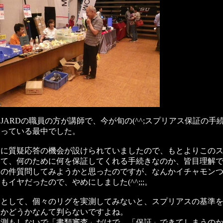
JARDの職員の方が講師で、今が旬の(^^;スプリアス保証の手
さっている最中でした。
後に質疑応答の機会が設けられていましたので、もとよりこの
いて、何のために何を保証してくれる手続きなのか、皆目理解
この件質問してみようかと思ったのですが、なんかイチャモン
もイヤだったので、やめにしました(^^;;;。
問として、個々のリグを実測してみないと、スプリアスの基準
るかどうかなんて判らないですよね。
実測もしないで「書類審査」だけで、「保証」できてしまうの