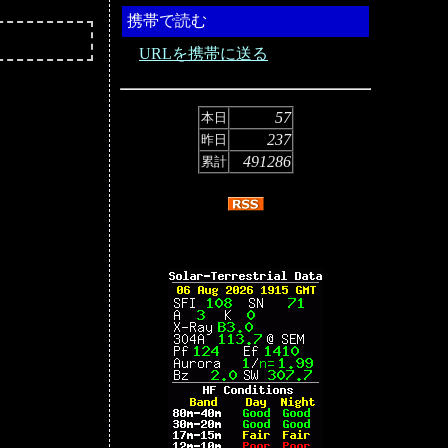
携帯で読む
URLを携帯に送る
57
本日
237
昨日
491286
累計