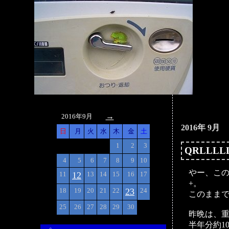
>
→
2016年9月
2016年 9月
日
月
火
水
木
金
土
1
2
3
QRLLLL
4
5
6
7
8
9
10
やー、この
11
12
13
14
15
16
17
+。
18
19
20
21
22
23
24
このままで
25
26
27
28
29
30
昨晩は、重
半年分約1