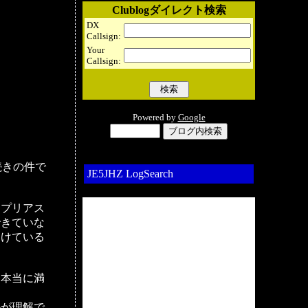
Clublogダイレクト検索
DX
Callsign:
Your
Callsign:
Powered by
Google
続きの件で
JE5JHZ LogSearch
スプリアス
できていな
つけている
を本当に満
かが理解で