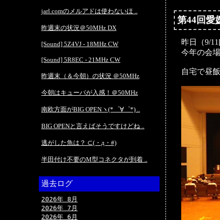
jarl.comのメルアドは使わないほ ..
第44回
昨週末の状況＠50MHz DX
昨日（9/
[Sound] 5Z4VJ - 18MHz CW
今年の会
[Sound] 5R8EC - 21MHz CW
自宅で昼飯
昨週末（＆今朝）の状況 ＠50MHz
今朝はキューバが入感！＠50MHz
南欧方面がBIG OPENヽ(*゜∀゜*) ..
BIG OPENと言えばそうですけどね ..
逃がした魚は？ ⊂(・д・#)
半田付け不要のM型コネクタが到着 ..
過去ログ
2026年 8月
2026年 7月
2026年 6月