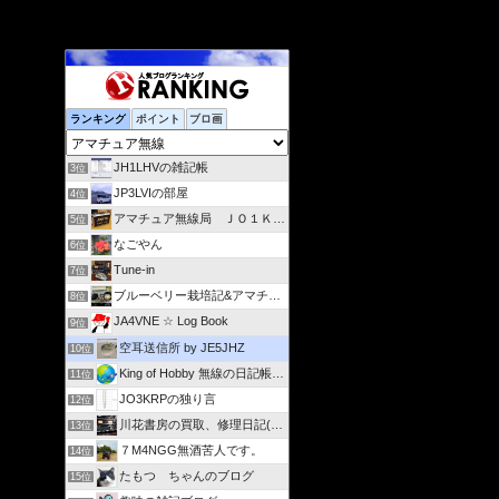
ランキング
ポイント
ブロ画
JH1LHVの雑記帳
3位
JP3LVIの部屋
4位
アマチュア無線局 ＪＯ１ＫＶＳ
5位
なごやん
6位
Tune-in
7位
ブルーベリー栽培記&アマチュア無線(JA4IZL)活動記録
8位
JA4VNE ☆ Log Book
9位
空耳送信所 by JE5JHZ
10位
King of Hobby 無線の日記帳 from 広島
11位
JO3KRPの独り言
12位
川花書房の買取、修理日記(JA2FJG)
13位
７M4NGG無酒苦人です。
14位
たもつ ちゃんのブログ
15位