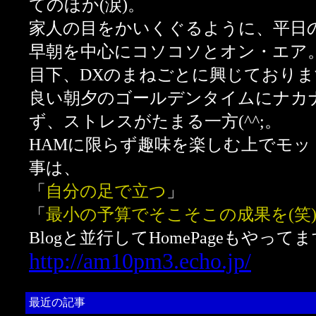
てのほか(涙)。
家人の目をかいくぐるように、平日
早朝を中心にコソコソとオン・エア
目下、DXのまねごとに興じております
良い朝夕のゴールデンタイムにナカナ
ず、ストレスがたまる一方(^^;。
HAMに限らず趣味を楽しむ上でモッ
事は、
「
自分の足で立つ
」
「
最小の予算でそこそこの成果を(笑
Blogと並行してHomePageもやってま
http://am10pm3.echo.jp/
最近の記事