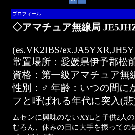
プロフィール
◇アマチュア無線局 JE5JH
(es.VK2IBS/ex.JA5YXR,JH5
常置場所：愛媛県伊予郡松
資格：第一級アマチュア無
性別：♂ 年齢：いつの間に
フと呼ばれる年代に突入(悲
ムセンに興味のないXYLと子供2人の
むろん、休みの日に大手を振っての