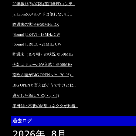
20年振り(!)の移動運用＠FDコンテ ..
jarl.comのメルアドは使わないほ ..
昨週末の状況＠50MHz DX
[Sound] 5Z4VJ - 18MHz CW
[Sound] 5R8EC - 21MHz CW
昨週末（＆今朝）の状況 ＠50MHz
今朝はキューバが入感！＠50MHz
南欧方面がBIG OPENヽ(*゜∀゜*) ..
BIG OPENと言えばそうですけどね ..
逃がした魚は？ ⊂(・д・#)
半田付け不要のM型コネクタが到着 ..
過去ログ
2026年 8月