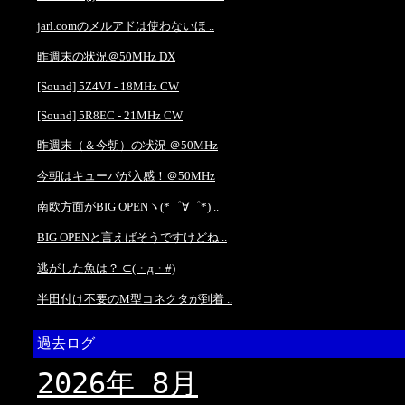
jarl.comのメルアドは使わないほ ..
昨週末の状況＠50MHz DX
[Sound] 5Z4VJ - 18MHz CW
[Sound] 5R8EC - 21MHz CW
昨週末（＆今朝）の状況 ＠50MHz
今朝はキューバが入感！＠50MHz
南欧方面がBIG OPENヽ(*゜∀゜*) ..
BIG OPENと言えばそうですけどね ..
逃がした魚は？ ⊂(・д・#)
半田付け不要のM型コネクタが到着 ..
過去ログ
2026年 8月