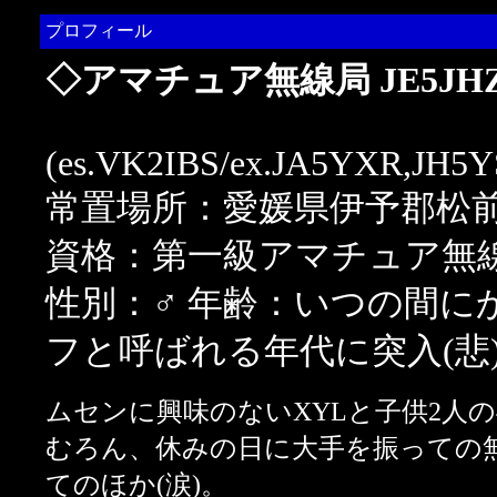
プロフィール
◇アマチュア無線局 JE5JH
(es.VK2IBS/ex.JA5YXR,JH5
常置場所：愛媛県伊予郡松
資格：第一級アマチュア無
性別：♂ 年齢：いつの間に
フと呼ばれる年代に突入(悲
ムセンに興味のないXYLと子供2人の
むろん、休みの日に大手を振っての
てのほか(涙)。