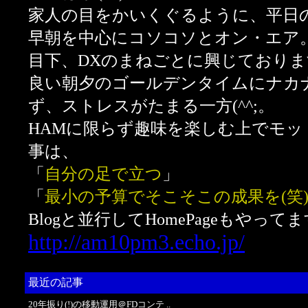
家人の目をかいくぐるように、平日
早朝を中心にコソコソとオン・エア
目下、DXのまねごとに興じております
良い朝夕のゴールデンタイムにナカナ
ず、ストレスがたまる一方(^^;。
HAMに限らず趣味を楽しむ上でモッ
事は、
「
自分の足で立つ
」
「
最小の予算でそこそこの成果を(笑
Blogと並行してHomePageもやってま
http://am10pm3.echo.jp/
最近の記事
20年振り(!)の移動運用＠FDコンテ ..