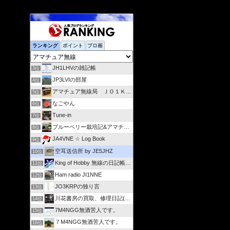
ランキング
ポイント
ブロ画
JH1LHVの雑記帳
3位
JP3LVIの部屋
4位
アマチュア無線局 ＪＯ１ＫＶＳ
5位
なごやん
6位
Tune-in
7位
ブルーベリー栽培記&アマチュア無線(JA4IZL)活動記録
8位
JA4VNE ☆ Log Book
9位
空耳送信所 by JE5JHZ
10位
King of Hobby 無線の日記帳 from 広島
11位
Ham radio JI1NNE
12位
JO3KRPの独り言
13位
川花書房の買取、修理日記(JA2FJG)
14位
7M4NGG無酒苦人です。
15位
７M4NGG無酒苦人です。
16位