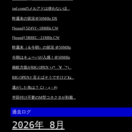
jarl.comのメルアドは使わないほ ..
昨週末の状況＠50MHz DX
[Sound] 5Z4VJ - 18MHz CW
[Sound] 5R8EC - 21MHz CW
昨週末（＆今朝）の状況 ＠50MHz
今朝はキューバが入感！＠50MHz
南欧方面がBIG OPENヽ(*゜∀゜*) ..
BIG OPENと言えばそうですけどね ..
逃がした魚は？ ⊂(・д・#)
半田付け不要のM型コネクタが到着 ..
過去ログ
2026年 8月