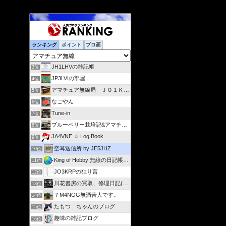
ランキング
ポイント
ブロ画
JH1LHVの雑記帳
3位
JP3LVIの部屋
4位
アマチュア無線局 ＪＯ１ＫＶＳ
5位
なごやん
6位
Tune-in
7位
ブルーベリー栽培記&アマチュア無線(JA4IZL)活動記録
8位
JA4VNE ☆ Log Book
9位
空耳送信所 by JE5JHZ
10位
King of Hobby 無線の日記帳 from 広島
11位
JO3KRPの独り言
12位
川花書房の買取、修理日記(JA2FJG)
13位
７M4NGG無酒苦人です。
14位
たもつ ちゃんのブログ
15位
趣味の雑記ブログ
16位