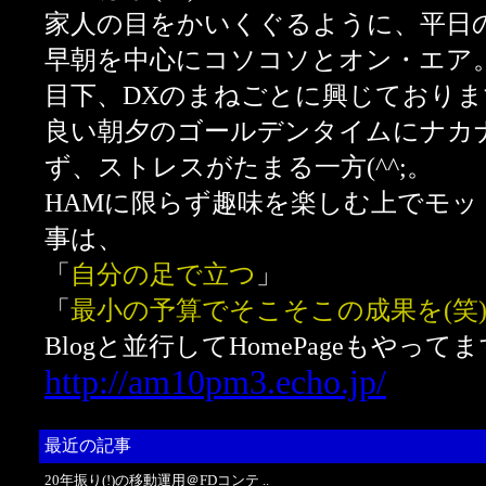
家人の目をかいくぐるように、平日
早朝を中心にコソコソとオン・エア
目下、DXのまねごとに興じております
良い朝夕のゴールデンタイムにナカナ
ず、ストレスがたまる一方(^^;。
HAMに限らず趣味を楽しむ上でモッ
事は、
「
自分の足で立つ
」
「
最小の予算でそこそこの成果を(笑
Blogと並行してHomePageもやってま
http://am10pm3.echo.jp/
最近の記事
20年振り(!)の移動運用＠FDコンテ ..