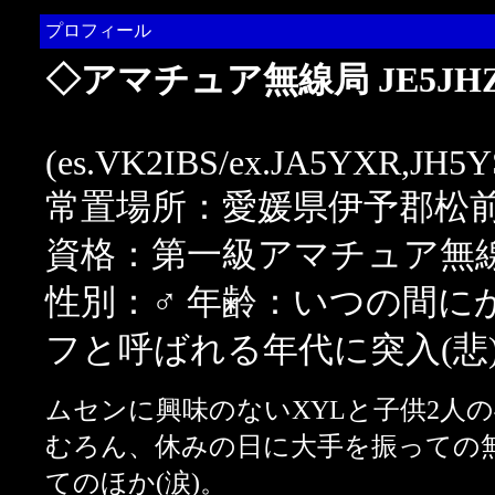
プロフィール
◇アマチュア無線局 JE5JH
(es.VK2IBS/ex.JA5YXR,JH5
常置場所：愛媛県伊予郡松
資格：第一級アマチュア無
性別：♂ 年齢：いつの間に
フと呼ばれる年代に突入(悲
ムセンに興味のないXYLと子供2人の
むろん、休みの日に大手を振っての
てのほか(涙)。