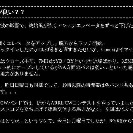
が良い？？
寒波の影響で、終始風が強くアンテナエレベータをずっと下げ
土]に漸くエレベータをアップし、晩方からワッチ開始。
クインしたのが20:30過ぎと遅すぎたせいか、Condxはイマイチ(
Hzはクローズ手前、7MHzはYB・BYといった近場ばかり、3.5M
ット的にオープンしているがNA方面のパスは弱い…といった
も迫力がありません。
、昨日日曜日も同様でして、19時以降の時間帯は各バンド共
です。。。
CWバンドでは、折からARRL CWコンテストをやっていまし
ストログを立ち上げて援助交信する馬力がなく、今回はパスでした
はどうか…というワケで、今日は月曜日でしたが、6:30頃から