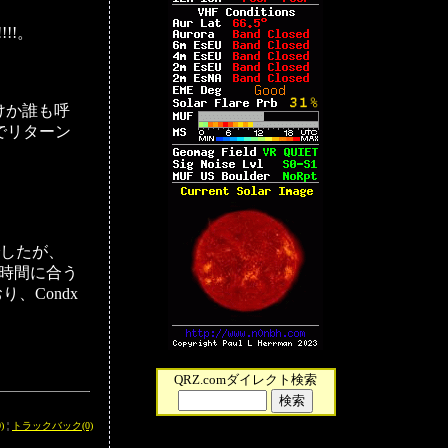
!!。
けか誰も呼
でリターン
でしたが、
活時間に合う
、Condx
。
QRZ.comダイレクト検索
)
¦
トラックバック(0)