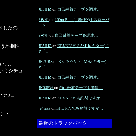
JE5JHZ
on
自己融着テープを調達…
β教粗
on
160m Band(1.8MHz)用スローパ
ーを ..
ドしたの
β教粗
on
自己融着テープを調達…
いうか相性
JE5JHZ
on
KP5/NP3VI 3.5MHz キタ━(゜
∀゜ ..
JR2UBS
on
KP5/NP3VI 3.5MHz キタ━(゜
短い…。
∀゜ ..
というシチュ
JE5JHZ
on
自己融着テープを調達…
JK6SEW
on
自己融着テープを調達…
しつつコー
JE5JHZ
on
KP5/NP3VIも終盤ですが…
je4mza
on
KP5/NP3VIも終盤ですが…
島
）・
最近のトラックバック