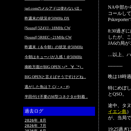
NA中部か
jarl.comのメルアドは使わないほ ..
コールし
昨週末の状況＠50MHz DX
Pskrep
[Sound] 5Z4VJ - 18MHz CW
8:30過ぎ
したが、
[Sound] 5R8EC - 21MHz CW
JA6の局
昨週末（＆今朝）の状況 ＠50MHz
…以上、
今朝はキューバが入感！＠50MHz
----------
南欧方面がBIG OPENヽ(*゜∀゜*) ..
晩は18時
BIG OPENと言えばそうですけどね ..
逃がした魚は？ ⊂(・д・#)
特にめぼし
とQSO。
半田付け不要のM型コネクタが到着 ..
途中、タヌ
過去ログ
イエン島
）
が、当局で
2026年 8月
2026年 7月
19:25過
2026年 6月