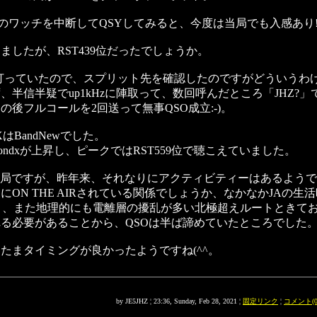
8のワッチを中断してQSYしてみると、今度は当局でも入感あり!!
りましたが、RST439位だったでしょうか。
打っていたので、スプリット先を確認したのですがどういうわ
、半信半疑でup1kHzに陣取って、数回呼んだところ「JHZ?」
の後フルコールを2回送って無事QSO成立:-)。
JXはBandNewでした。
ondxが上昇し、ピークではRST559位で聴こえていました。
US局ですが、昨年来、それなりにアクティビティーはあるよう
にON THE AIRされている関係でしょうか、なかなかJAの生
く、また地理的にも電離層の擾乱が多い北極超えルートときており
る必要があることから、QSOは半ば諦めていたところでした
たまタイミングが良かったようですね(^^。
by JE5JHZ ¦ 23:36, Sunday, Feb 28, 2021 ¦
固定リンク
¦
コメント(0