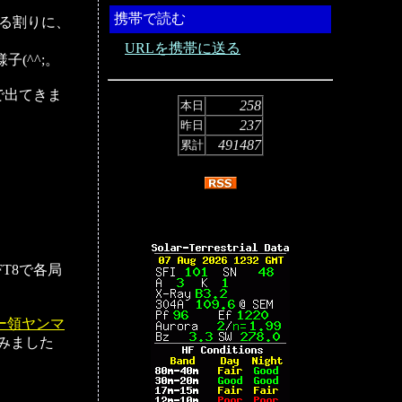
携帯で読む
する割りに、
URLを携帯に送る
子(^^;。
トで出てきま
258
本日
237
昨日
491487
累計
T8で各局
ー領ヤンマ
てみました