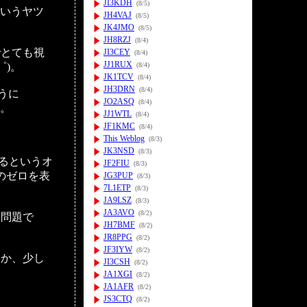
JI3KDH
(8/5)
いうヤツ
JH4VAJ
(8/5)
JK4JMO
(8/5)
JH8RZJ
(8/4)
でとても視
JI3CEY
(8/4)
JJ1RUX
゜)。
(8/4)
JK1TCV
(8/4)
JH3DRN
(8/4)
ように
JO2ASQ
(8/4)
。
JJ1WTL
(8/4)
JF1KMC
(8/4)
This Weblog
(8/3)
JK3NSD
(8/3)
るというオ
JF2FIU
(8/3)
のゼロを表
JG3PUP
(8/3)
7L1ETP
(8/3)
JA9LSZ
(8/3)
JA3AVO
(8/2)
い問題で
JH7BMF
(8/2)
JR8PPG
(8/2)
JF3IYW
(8/2)
いか、少し
JI3CSH
(8/2)
JA1XGI
(8/2)
JA1AFR
(8/2)
JS3CTQ
(8/2)