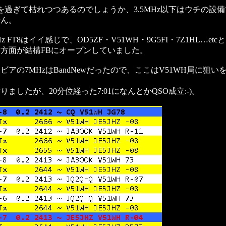
を過ぎて枯れつつあるのでしょうか、3.5MHz以下はウチの設
せん。
z FT8はイイ感じで、OD5ZF・V51WH・9G5FI・7Z1HL…et
方面が結構FBにオープンしていました。
ビアの7MHzはBandNewだったので、ここはV51WH局に狙い
。
りましたが、20分位経った7:01になんとかQSO成立:-)。