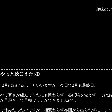
趣味のア
＠ やっと聴こえた:-D
、2月は逃げる…、といいますが、今日で2月も最終日。
比べて寒さが緩んできたにも関わらず、春眠暁を覚えず、では
か早起きして早朝ワッチができません(^^:。
曜で休みだったのですが、相変わらず布団から出られずに、シ