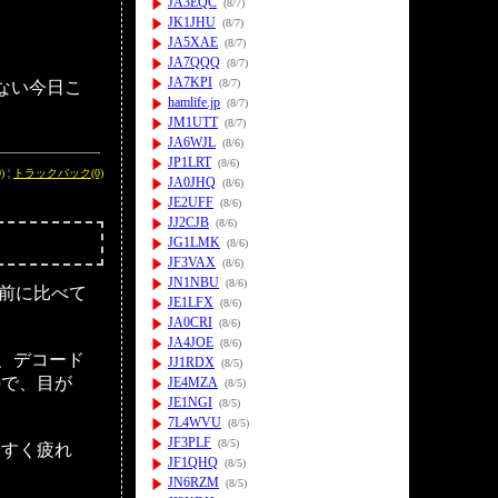
JA3EQC
(8/7)
JK1JHU
(8/7)
JA5XAE
(8/7)
JA7QQQ
(8/7)
JA7KPI
(8/7)
めない今日こ
hamlife.jp
(8/7)
JM1UTT
(8/7)
JA6WJL
(8/6)
JP1LRT
(8/6)
)
¦
トラックバック(0)
JA0JHQ
(8/6)
JE2UFF
(8/6)
JJ2CJB
(8/6)
JG1LMK
(8/6)
JF3VAX
(8/6)
JN1NBU
(8/6)
以前に比べて
JE1LFX
(8/6)
JA0CRI
(8/6)
JA4JOE
(8/6)
、デコード
JJ1RDX
(8/5)
ので、目が
JE4MZA
(8/5)
JE1NGI
(8/5)
7L4WVU
(8/5)
JF3PLF
(8/5)
やすく疲れ
JF1QHQ
(8/5)
。
JN6RZM
(8/5)