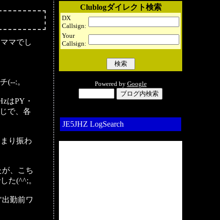
Clublogダイレクト検索
DX
Callsign:
Your
たママでし
Callsign:
--:。
Powered by
Google
HzはPY・
感じで、各
JE5JHZ LogSearch
あまり振わ
たが、こち
(^^;。
"出勤前ワ