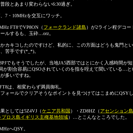
普段とあまり変わらない6:30過ぎ。
、7・10MHzを交互にワッチ。
0MHz FT8でVP8ON（
フォークランド諸島
）が2ライン程デコー
ールするも、玉砕…orz。
度かカキコしたのですけど、私的に、この方面はどうも鬼門と
苦手です(*_*)。
P8PJでもそうでしたが、当地JA5西部ではとにかく入感時間が
の局が割合容易にQSOされていくのを指を咥えて聞いている…
ンが多いですね。
z FT8は、相変わらず満員御礼。
フォールでクリアそうなポイントを見つけてはこまめにQSY
果としては5Z4VJ（
ケニア共和国
）・ZD8HZ（
アセンション
キプロス島イギリス主権基地領域
）…とこんなところでした。
8MHzへQSY。