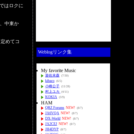
備ではロクに
cと、中東か
を定めてコ
Weblogリンク集
My favorite Music
遊佐未森
(7/30)
kibaco
(6/5)
小峰公子
(11/28)
村上ユカ
(4/11)
KOKIA
(3/9)
HAM
QRZ Forums
NEW!
(8/7)
JA6VQA
NEW!
(8/7)
DX-World
NEW!
(8/7)
JA2CEJ
NEW!
(8/7)
JH4DYP
(8/7)