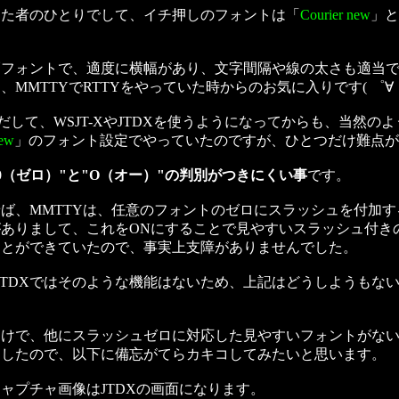
した者のひとりでして、イチ押しのフォントは「
Courier new
」と
幅フォントで、適度に横幅があり、文字間隔や線の太さも適当
、MMTTYでRTTYをやっていた時からのお気に入りです( ゜∀
りだして、WSJT-XやJTDXを使うようになってからも、当然の
new
」のフォント設定でやっていたのですが、ひとつだけ難点が
0（ゼロ）"と"O（オー）"の判別がつきにくい事
です。
ば、MMTTYは、任意のフォントのゼロにスラッシュを付加す
ありまして、これをONにすることで見やすいスラッシュ付き
ことができていたので、事実上支障がありませんでした。
XやJTDXではそのような機能はないため、上記はどうしようもな
わけで、他にスラッシュゼロに対応した見やすいフォントがな
ましたので、以下に備忘がてらカキコしてみたいと思います。
ャプチャ画像はJTDXの画面になります。