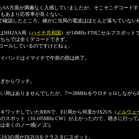
らSA方面が満遍なく入感していましたが、そこそこデコード
てもあまり応答率が良くない。
orterで確認したところ、確かに当局の電波はほとんど落ちていない様
にはHH2AA局（
ハイチ共和国
）が14MHz FT8にセルフスポッ
こちらでは全くデコードできず。
がコールしているのですけどねぇ。
ハイバンドはイマイチで午前の部は終了。
過ぎからワッチ。
い局はありませんでしたが、7〜28MHzをウロチョロしながらF
キワッチしていたRBNで、EU局から何度かJX2US（
ノルウェ
のスポット（10.105MHz CW）が上がったので、聴きに行っ
は全くのノー感(ノ´Д`)。
ぎにJA3の局がJX2USをクラスタにスポット。