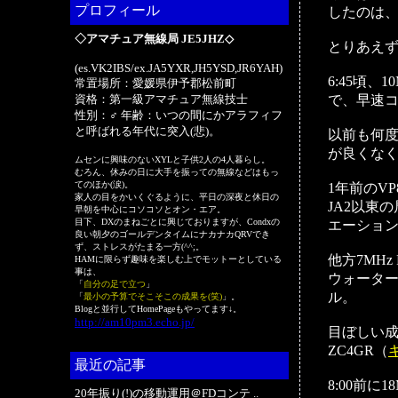
プロフィール
したのは、
◇アマチュア無線局 JE5JHZ◇
とりあえず
(es.VK2IBS/ex.JA5YXR,JH5YSD,JR6YAH)
6:45頃、1
常置場所：愛媛県伊予郡松前町
資格：第一級アマチュア無線技士
で、早速コ
性別：♂ 年齢：いつの間にかアラフィフ
と呼ばれる年代に突入(悲)。
以前も何
が良くなく、
ムセンに興味のないXYLと子供2人の4人暮らし。
むろん、休みの日に大手を振っての無線などはもっ
てのほか(涙)。
1年前のV
家人の目をかいくぐるように、平日の深夜と休日の
JA2以東
早朝を中心にコソコソとオン・エア。
目下、DXのまねごとに興じておりますが、Condxの
エーショ
良い朝夕のゴールデンタイムにナカナカQRVでき
ず、ストレスがたまる一方(^^;。
他方7MH
HAMに限らず趣味を楽しむ上でモットーとしている
事は、
ウォーター
「
自分の足で立つ
」
ル。
「
最小の予算でそこそこの成果を(笑)
」。
Blogと並行してHomePageもやってます↓。
http://am10pm3.echo.jp/
目ぼしい成
ZC4GR（
最近の記事
8:00前に1
20年振り(!)の移動運用＠FDコンテ ..