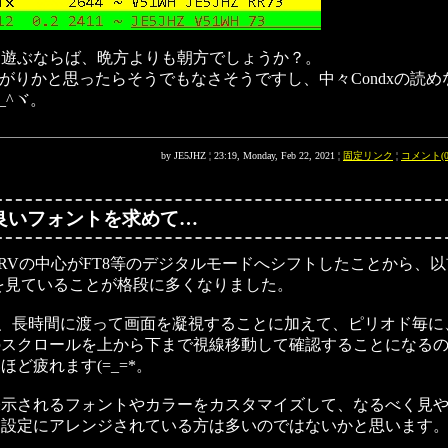
、遊ぶならば、晩方よりも朝方でしょうか？。
上がりかと思ったらそうでもなさそうですし、中々Condxの読
_^ヾ。
by JE5JHZ ¦ 23:19, Monday, Feb 22, 2021 ¦
固定リンク
¦
コメント(0
良いフォントを求めて…
RVの中心がFT8等のデジタルモードへシフトしたことから、
を見ていることが格段に多くなりました。
は、長時間に渡って画面を凝視することに加えて、ピリオド毎に
のスクロールを上から下まで視線移動して確認することになる
ほど疲れます(=_=*。
表示されるフォントやカラーをカスタマイズして、なるべく見
な設定にアレンジされている方は多いのではないかと思います