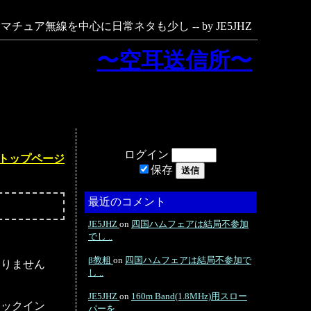
マチュア無線を中心に日常ネタも少し -- by JE5JHZ
〜空耳送信所〜
ログイン
トップページ
保存
最近のコメント
JE5JHZ
on
四国ハムフェアは結局不参加
でし ..
β教粗
on
四国ハムフェアは結局不参加で
ありません
し ..
JE5JHZ
on
160m Band(1.8MHz)用スロー
ャックイン
パーを ..