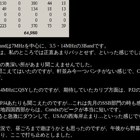
andは7MHzを中心に、3.5・14MHzの3Bandです。
的には、私のところでは正直あまりパッとせず、といった感じでし
EUの奥深い所があまり聞こえませんでした。
聞こえてはいたのですが、軒並み今一つパンチがない感じで、C5
ず。
14MHzにQSYしたのですが、期待していたカリブ方面は、PJ2
7・PJ4あたりも聞こえたのですが…これは先月のSSB部門の時も
地四国西部からは、Condxのピークが本当に短いです。
ると急激にダウンして、USAの西海岸止まり…といった感じで
状況で、昼ごろまで遊ぼうかとも思ったのですが、午後から野
あり、ここで打ち止めとしました。