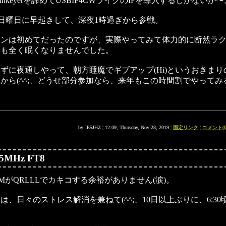
nkeyerを諦めてUSBIF4CWライクのIFを導入するしかないか〜
日曜日に早起きして、深夜1時過ぎから参戦。
ーンは初めてだったのですが、実際やってみて体力的に断然ラ
ても全く眠くなりませんでした。
ずに夜通しやって、朝方睡魔でギブアップ(Hi)というおきまり
から(^^;、どうせ部分参加なら、来年もこの時間割でやってみ
by JE5JHZ ¦ 12:09, Thursday, Nov 28, 2019 ¦
固定リンク
¦
コメント(0
.5MHz FT8
MがQRLLLでカキコする余裕がありません(涙)。
は、日々のストレス解消を兼ねて(^^;、10日以上ぶりに、6:3
。