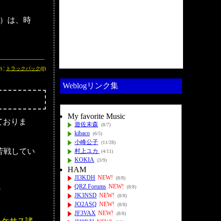
）は、時
)
¦
トラックバック(0)
Weblogリンク集
My favorite Music
ておりま
遊佐未森
(8/7)
kibaco
(6/5)
小峰公子
(11/28)
苦戦してい
村上ユカ
(4/11)
KOKIA
(3/9)
HAM
JI3KDH
NEW!
(8/8)
QRZ Forums
NEW!
(8/8)
だ
JK3NSD
NEW!
(8/8)
JO2ASQ
NEW!
(8/8)
JF3VAX
NEW!
(8/8)
ルケサス諸