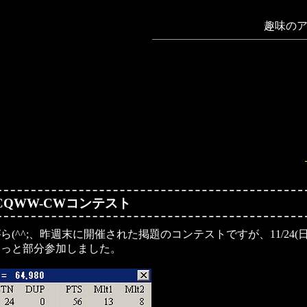
趣味のア
】CQWW-CWコンテスト
ら(^^;、昨週末に開催された掲題のコンテストですが、11/24(
ろっと部分参加しました。