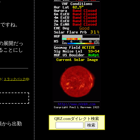
。
クですね。
の展開だっ
ることにし
)
¦
トラックバック(0)
QRZ.comダイレクト検索
0頃から出勤