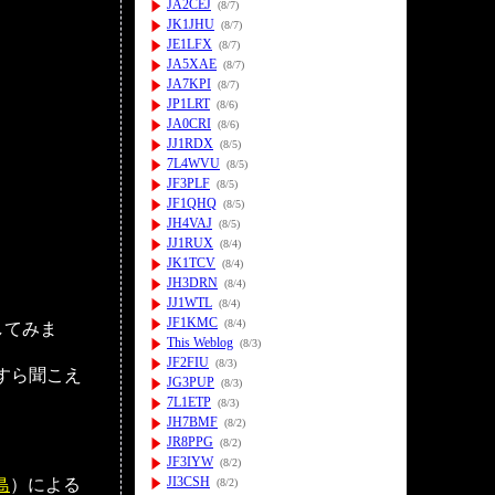
JA2CEJ
(8/7)
JK1JHU
(8/7)
JE1LFX
(8/7)
JA5XAE
(8/7)
JA7KPI
(8/7)
JP1LRT
(8/6)
JA0CRI
(8/6)
JJ1RDX
(8/5)
7L4WVU
(8/5)
JF3PLF
(8/5)
JF1QHQ
(8/5)
JH4VAJ
(8/5)
JJ1RUX
(8/4)
JK1TCV
(8/4)
JH3DRN
(8/4)
JJ1WTL
(8/4)
JF1KMC
(8/4)
してみま
This Weblog
(8/3)
JF2FIU
(8/3)
ラすら聞こえ
JG3PUP
(8/3)
7L1ETP
(8/3)
JH7BMF
(8/2)
。
JR8PPG
(8/2)
JF3IYW
(8/2)
JI3CSH
島
）による
(8/2)