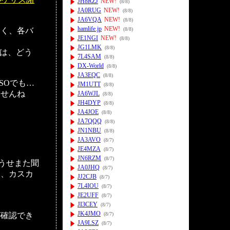
JH8RZJ
NEW!
(8/8)
JA0RUG
NEW!
(8/8)
JA6VQA
NEW!
(8/8)
hamlife.jp
NEW!
しく、各バ
(8/8)
JE1NGI
NEW!
(8/8)
JG1LMK
(8/8)
では、どう
7L4SAM
(8/8)
DX-World
(8/8)
JA3EQC
(8/8)
SOでも…
JM1UTT
(8/8)
ませんね
JA6WJL
(8/8)
JH4DYP
(8/8)
JA4JOE
(8/8)
JA7QQQ
(8/8)
JN1NBU
(8/8)
JA3AVO
(8/7)
JE4MZA
(8/7)
JN6RZM
(8/7)
どうせまた聞
JA0JHQ
(8/7)
ら、カスカ
JJ2CJB
(8/7)
7L4IOU
(8/7)
JE2UFF
(8/7)
JI3CEY
(8/7)
JK4JMO
が確認でき
(8/7)
JA9LSZ
(8/7)