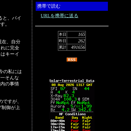
携帯で読む
URLを携帯に送る
ると、パイ
です。
165
本日
262
昨日
現在、自分
491656
累計
これに完全
てはキーイ
、今の私には
第一そんな
庭内の事情
のですが、
グ制御が上