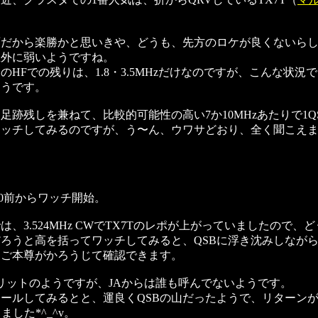
。
面だから楽勝かと思いきや、どうも、先方のロケが良くないら
想外に弱いようですね。
のHFでの残りは、1.8・3.5MHzだけなのですが、こんな状況
そうです。
足跡残しを兼ねて、比較的可能性の高い7か10MHzあたりで1Q
ワッチしてみるのですが、う〜ん、ウワサどおり、全く聞こえ
:30前からワッチ開始。
は、3.524MHz CWでTX7Tのレポが上がっていましたので、
ろうと高を括ってワッチしてみると、QSBに浮き沈みしなが
、ご本尊がかろうじて確認できます。
プリットのようですが、JAからは誰も呼んでないようです。
ールしてみるとと、運良くQSBの山だったようで、リターン
ました*^_^v。