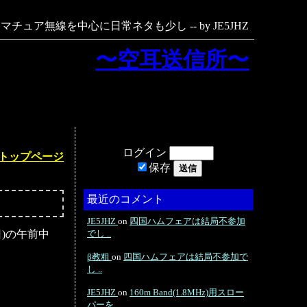
マチュア無線を中心に日常ネタも少し -- by JE5JHZ
〜空耳送信所〜
ログイン
トップページ
保存
最近のコメント
JE5JHZ
on
四国ハムフェアは結局不参加
日)の午前中
でし ..
β教粗
on
四国ハムフェアは結局不参加で
し ..
JE5JHZ
on
160m Band(1.8MHz)用スロー
パーを ..