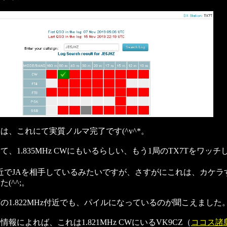
は、これにて実質ノルマ完了です(^v^*。
て、1.835MHz CWにもいるらしい、もう1局のTX7Tをワッチ
1付近でJAを相手しているみたいですが、さすがにこれは、カケ
(^^;。
の1.822MHz付近でも、パイルになっているのが聞こえました
報によれば、これは1.821MHz CWにいるVK9CZ（
ココス諸