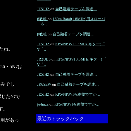
JE5JHZ
on
自己融着テープを調達…
β教粗
on
160m Band(1.8MHz)用スローパ
ーを ..
β教粗
on
自己融着テープを調達…
JE5JHZ
on
KP5/NP3VI 3.5MHz キタ━(゜
たね。
∀゜ ..
JR2UBS
on
KP5/NP3VI 3.5MHz キタ━(゜
∀゜ ..
6・5N7は
JE5JHZ
on
自己融着テープを調達…
のみでし
JK6SEW
on
自己融着テープを調達…
JE5JHZ
on
KP5/NP3VIも終盤ですが…
感じたので
je4mza
on
KP5/NP3VIも終盤ですが…
す。
最近のトラックバック
暮用があっ