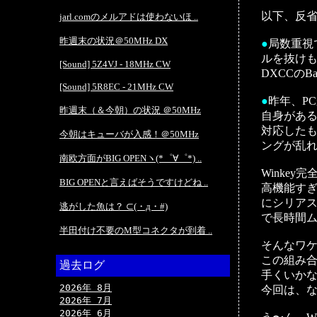
以下、反
jarl.comのメルアドは使わないほ ..
昨週末の状況＠50MHz DX
●
局数重視
ルを抜け
[Sound] 5Z4VJ - 18MHz CW
DXCCのB
[Sound] 5R8EC - 21MHz CW
●
昨年、P
昨週末（＆今朝）の状況 ＠50MHz
自身がある
対応したも
今朝はキューバが入感！＠50MHz
ングが乱
南欧方面がBIG OPENヽ(*゜∀゜*) ..
Winke
BIG OPENと言えばそうですけどね ..
高機能す
にシリア
逃がした魚は？ ⊂(・д・#)
で長時間ム
半田付け不要のM型コネクタが到着 ..
そんなワケ
この組み合
過去ログ
手くいか
2026年 8月
今回は、
2026年 7月
2026年 6月