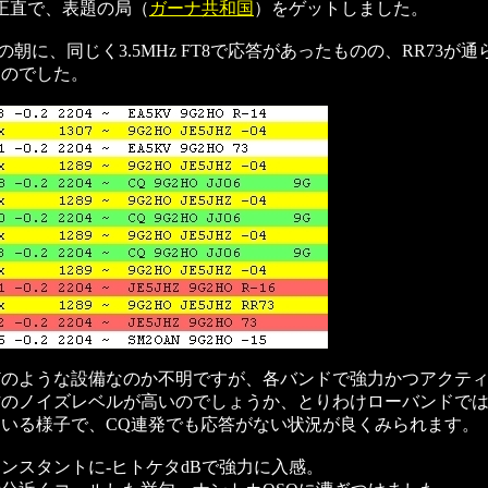
正直で、表題の局（
ガーナ共和国
）をゲットしました。
5の朝に、同じく3.5MHz FT8で応答があったものの、RR73が
たのでした。
どのような設備なのか不明ですが、各バンドで強力かつアクテ
方のノイズレベルが高いのでしょうか、とりわけローバンドで
いる様子で、CQ連発でも応答がない状況が良くみられます。
ンスタントに-ヒトケタdBで強力に入感。