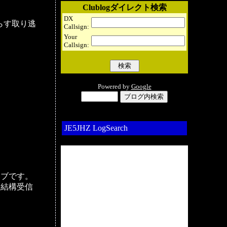
Clublogダイレクト検索
DX
通らす取り逃
Callsign:
Your
Callsign:
Powered by
Google
JE5JHZ LogSearch
ィブです。
は結構受信