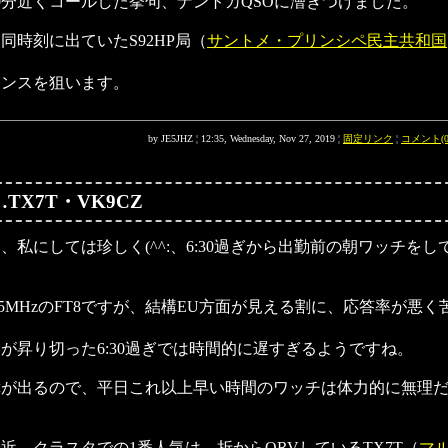
0分近くコールした挙句、ナントカQSOに漕ぎつけました。
同時刻に出ていたS92HP局（
サントメ・プリンシペ民主共和国
。
ャンスを狙います。
by JE5JHZ ¦ 12:35, Wednesday, Nov 27, 2019 ¦
固定リンク
¦
コメント(0
TX7T・VK9CZ
日、私にしては珍しく(^^:、6:30過ぎから出勤前の朝ワッチをし
.5MHzのFT8ですが、結構EU方面が見える割に、応答率が悪く
。
が昇り切った6:30過ぎでは時間的に遅すぎるようですね。
障が出るので、平日これ以上早い時間のワッチは体力的に無理
。
近、クラスタでの1番人気は、折からQRVしているTX7T（
マ