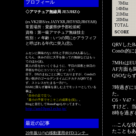
プロフィール
◇アマチュア無線局 JE5JHZ◇
(es.VK2IBS/ex.JA5YXR,JH5YSD,JR6YAH)
常置場所：愛媛県伊予郡松前町
資格：第一級アマチュア無線技士
性別：♂ 年齢：いつの間にかアラフィフ
と呼ばれる年代に突入(悲)。
QRVしたB
Condx
ムセンに興味のないXYLと子供2人の4人暮らし。
むろん、休みの日に大手を振っての無線などはもっ
てのほか(涙)。
7MHzは
家人の目をかいくぐるように、平日の深夜と休日の
AF方面も
早朝を中心にコソコソとオン・エア。
目下、DXのまねごとに興じておりますが、Condxの
QSOなら
良い朝夕のゴールデンタイムにナカナカQRVでき
ず、ストレスがたまる一方(^^;。
7時過ぎに
HAMに限らず趣味を楽しむ上でモットーとしている
事は、
た。
「
自分の足で立つ
」
C6・V4
「
最小の予算でそこそこの成果を(笑)
」。
Blogと並行してHomePageもやってます↓。
すけど、当
http://am10pm3.echo.jp/
8時を過ぎ
最近の記事
…こんな
たことも
20年振り(!)の移動運用＠FDコンテ ..