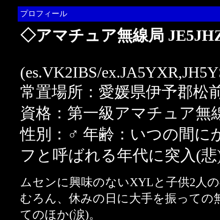
プロフィール
◇アマチュア無線局 JE5JH
(es.VK2IBS/ex.JA5YXR,JH5
常置場所：愛媛県伊予郡松
資格：第一級アマチュア無
性別：♂ 年齢：いつの間に
フと呼ばれる年代に突入(悲
ムセンに興味のないXYLと子供2人の
むろん、休みの日に大手を振っての
てのほか(涙)。