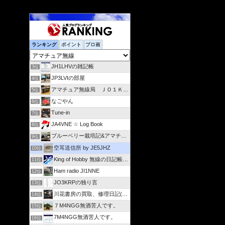
ランキング
ポイント
ブロ画
JH1LHVの雑記帳
3位
JP3LVIの部屋
4位
アマチュア無線局 ＪＯ１ＫＶＳ
5位
なごやん
6位
Tune-in
7位
JA4VNE ☆ Log Book
8位
ブルーベリー栽培記&アマチュア無線(JA4IZL)活動記録
9位
空耳送信所 by JE5JHZ
10位
King of Hobby 無線の日記帳 from 広島
11位
Ham radio JI1NNE
12位
JO3KRPの独り言
13位
川花書房の買取、修理日記(JA2FJG)
14位
７M4NGG無酒苦人です。
15位
7M4NGG無酒苦人です。
16位