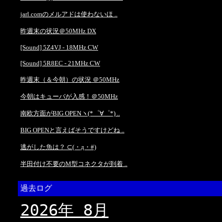
jarl.comのメルアドは使わないほ ..
昨週末の状況＠50MHz DX
[Sound] 5Z4VJ - 18MHz CW
[Sound] 5R8EC - 21MHz CW
昨週末（＆今朝）の状況 ＠50MHz
今朝はキューバが入感！＠50MHz
南欧方面がBIG OPENヽ(*゜∀゜*) ..
BIG OPENと言えばそうですけどね ..
逃がした魚は？ ⊂(・д・#)
半田付け不要のM型コネクタが到着 ..
過去ログ
2026年 8月