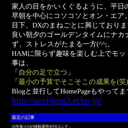
家人の目をかいくぐるように、平日
早朝を中心にコソコソとオン・エア
目下、DXのまねごとに興じております
良い朝夕のゴールデンタイムにナカナ
ず、ストレスがたまる一方(^^;。
HAMに限らず趣味を楽しむ上でモッ
事は、
「
自分の足で立つ
」
「
最小の予算でそこそこの成果を(笑
Blogと並行してHomePageもやってま
http://am10pm3.echo.jp/
最近の記事
20年振り(!)の移動運用＠FDコンテ ..