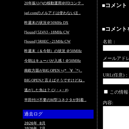
20年振り(!)の移動運用＠FDコンテ ..
■コメント
jarl.comのメルアドは使わないほ ..
昨週末の状況＠50MHz DX
■コメント
[Sound] 5Z4VJ - 18MHz CW
[Sound] 5R8EC - 21MHz CW
名前：
昨週末（＆今朝）の状況 ＠50MHz
メールアドレ
今朝はキューバが入感！＠50MHz
南欧方面がBIG OPENヽ(*゜∀゜*) ..
URL(任意)：
BIG OPENと言えばそうですけどね ..
逃がした魚は？ ⊂(・д・#)
この情報
半田付け不要のM型コネクタが到着 ..
内容:
過去ログ
2026年 8月
2026年 7月