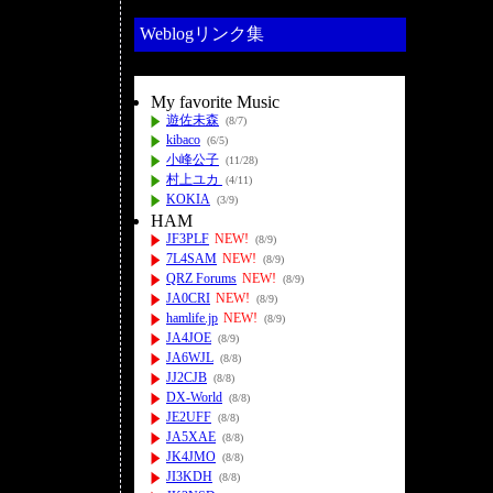
Weblogリンク集
My favorite Music
遊佐未森
(8/7)
kibaco
(6/5)
小峰公子
(11/28)
村上ユカ
(4/11)
KOKIA
(3/9)
HAM
JF3PLF
NEW!
(8/9)
7L4SAM
NEW!
(8/9)
QRZ Forums
NEW!
(8/9)
JA0CRI
NEW!
(8/9)
hamlife.jp
NEW!
(8/9)
JA4JOE
(8/9)
JA6WJL
(8/8)
JJ2CJB
(8/8)
DX-World
(8/8)
JE2UFF
(8/8)
JA5XAE
(8/8)
JK4JMO
(8/8)
JI3KDH
(8/8)