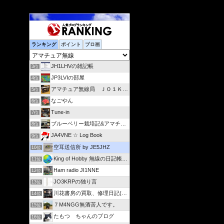
ランキング
ポイント
ブロ画
JH1LHVの雑記帳
3位
JP3LVIの部屋
4位
アマチュア無線局 ＪＯ１ＫＶＳ
5位
なごやん
6位
Tune-in
7位
ブルーベリー栽培記&アマチュア無線(JA4IZL)活動記録
8位
JA4VNE ☆ Log Book
9位
空耳送信所 by JE5JHZ
10位
King of Hobby 無線の日記帳 from 広島
11位
Ham radio JI1NNE
12位
JO3KRPの独り言
13位
川花書房の買取、修理日記(JA2FJG)
14位
７M4NGG無酒苦人です。
15位
たもつ ちゃんのブログ
16位