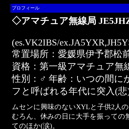
プロフィール
◇アマチュア無線局 JE5JH
(es.VK2IBS/ex.JA5YXR,JH5
常置場所：愛媛県伊予郡松
資格：第一級アマチュア無
性別：♂ 年齢：いつの間に
フと呼ばれる年代に突入(悲
ムセンに興味のないXYLと子供2人の
むろん、休みの日に大手を振っての
てのほか(涙)。