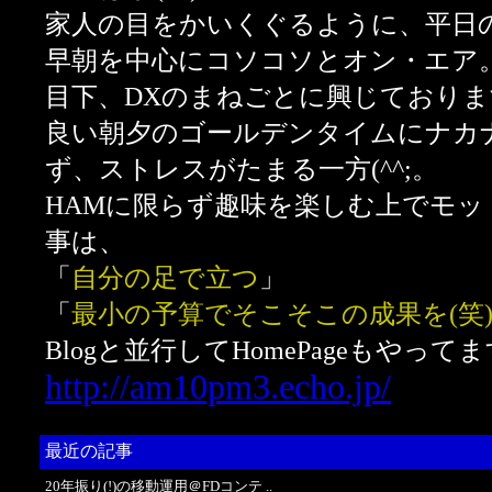
家人の目をかいくぐるように、平日
早朝を中心にコソコソとオン・エア
目下、DXのまねごとに興じております
良い朝夕のゴールデンタイムにナカナ
ず、ストレスがたまる一方(^^;。
HAMに限らず趣味を楽しむ上でモッ
事は、
「
自分の足で立つ
」
「
最小の予算でそこそこの成果を(笑
Blogと並行してHomePageもやってま
http://am10pm3.echo.jp/
最近の記事
20年振り(!)の移動運用＠FDコンテ ..