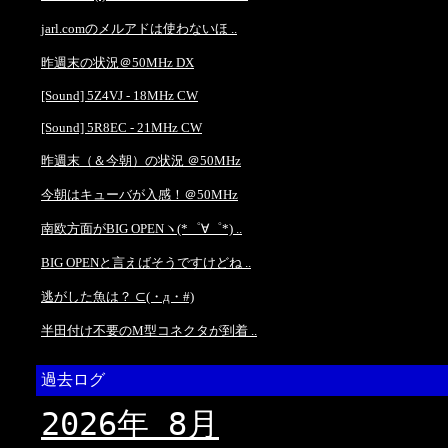
jarl.comのメルアドは使わないほ ..
昨週末の状況＠50MHz DX
[Sound] 5Z4VJ - 18MHz CW
[Sound] 5R8EC - 21MHz CW
昨週末（＆今朝）の状況 ＠50MHz
今朝はキューバが入感！＠50MHz
南欧方面がBIG OPENヽ(*゜∀゜*) ..
BIG OPENと言えばそうですけどね ..
逃がした魚は？ ⊂(・д・#)
半田付け不要のM型コネクタが到着 ..
過去ログ
2026年 8月