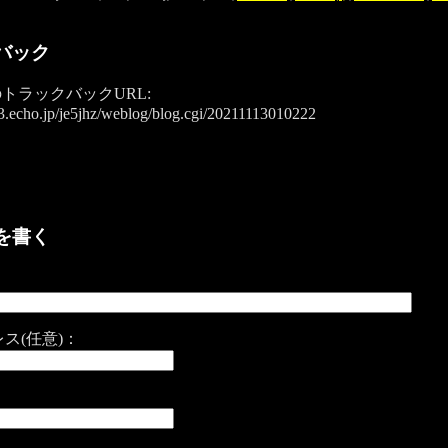
バック
トラックバックURL:
3.echo.jp/je5jhz/weblog/blog.cgi/20211113010222
を書く
ス(任意)：