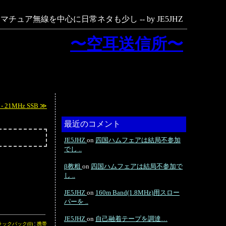
マチュア無線を中心に日常ネタも少し -- by JE5JHZ
〜空耳送信所〜
 - 21MHz SSB ≫
最近のコメント
JE5JHZ
on
四国ハムフェアは結局不参加
でし ..
β教粗
on
四国ハムフェアは結局不参加で
し ..
JE5JHZ
on
160m Band(1.8MHz)用スロー
パーを ..
JE5JHZ
on
自己融着テープを調達…
ラックバック(0)
¦
携帯