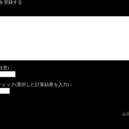
を登録する
任意)：
ェック(選択した計算結果を入力)：
△