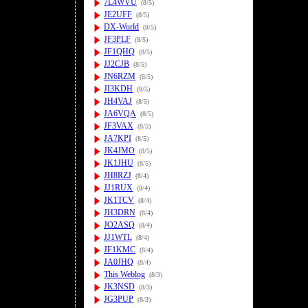
7L4WVU
(8/5)
JE2UFF
(8/5)
DX-World
(8/5)
JF3PLF
(8/5)
JF1QHQ
(8/5)
JJ2CJB
(8/5)
JN6RZM
(8/5)
JI3KDH
(8/5)
JH4VAJ
(8/5)
JA6VQA
(8/5)
JF3VAX
(8/5)
JA7KPI
(8/5)
JK4JMO
(8/5)
JK1JHU
(8/5)
JH8RZJ
(8/4)
JJ1RUX
(8/4)
JK1TCV
(8/4)
JH3DRN
(8/4)
JO2ASQ
(8/4)
JJ1WTL
(8/4)
JF1KMC
(8/4)
JA0JHQ
(8/4)
This Weblog
(8/3)
JK3NSD
(8/3)
JG3PUP
(8/3)