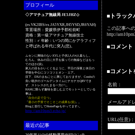
プロフィール
◇アマチュア無線局 JE5JHZ◇
■トラック
(es.VK2IBS/ex.JA5YXR,JH5YSD,JR6YAH)
この記事への
常置場所：愛媛県伊予郡松前町
http://am10pm
資格：第一級アマチュア無線技士
性別：♂ 年齢：いつの間にかアラフィフ
■コメント
と呼ばれる年代に突入(悲)。
ムセンに興味のないXYLと子供2人の4人暮らし。
むろん、休みの日に大手を振っての無線などはもっ
てのほか(涙)。
家人の目をかいくぐるように、平日の深夜と休日の
■コメント
早朝を中心にコソコソとオン・エア。
目下、DXのまねごとに興じておりますが、Condxの
良い朝夕のゴールデンタイムにナカナカQRVでき
名前：
ず、ストレスがたまる一方(^^;。
HAMに限らず趣味を楽しむ上でモットーとしている
事は、
「
自分の足で立つ
」
メールアドレ
「
最小の予算でそこそこの成果を(笑)
」。
Blogと並行してHomePageもやってます↓。
http://am10pm3.echo.jp/
URL(任意)：
最近の記事
20年振り(!)の移動運用＠FDコンテ ..