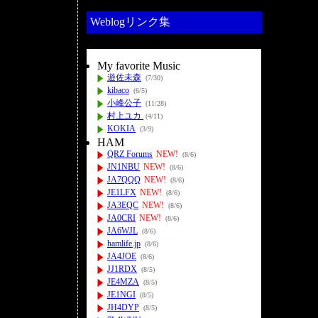
Weblogリンク集
My favorite Music
遊佐未森
(7/30)
kibaco
(6/5)
小峰公子
(11/28)
村上ユカ
(4/11)
KOKIA
(3/9)
HAM
QRZ Forums
NEW!
(8/6)
JN1NBU
NEW!
(8/6)
JA7QQQ
NEW!
(8/6)
JE1LFX
NEW!
(8/6)
JA3EQC
NEW!
(8/6)
JA0CRI
NEW!
(8/6)
JA6WJL
(8/6)
hamlife.jp
(8/6)
JA4JOE
(8/6)
JJ1RDX
(8/5)
JE4MZA
(8/5)
JE1NGI
(8/5)
JH4DYP
(8/5)