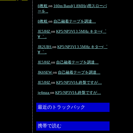
β教粗
on
160m Band(1.8MHz)用スローパ
ーを ..
β教粗
on
自己融着テープを調達…
JE5JHZ
on
KP5/NP3VI 3.5MHz キタ━(゜
∀゜ ..
JR2UBS
on
KP5/NP3VI 3.5MHz キタ━(゜
∀゜ ..
JE5JHZ
on
自己融着テープを調達…
JK6SEW
on
自己融着テープを調達…
JE5JHZ
on
KP5/NP3VIも終盤ですが…
je4mza
on
KP5/NP3VIも終盤ですが…
最近のトラックバック
携帯で読む