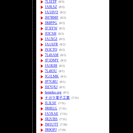
7L1ETP
(8/3)
JA9LSZ
(8/3)
JA3AVO
(8/2)
JH7BMF
(8/2)
JR8PPG
(8/2)
JF3IYW
(8/2)
JI3CSH
(8/2)
JA1XGI
(8/2)
JA1AFR
(8/2)
JS3CTQ
(8/2)
7L4SAM
(8/2)
JF1DMY
(8/2)
JA1KIH
(8/2)
7L4IOU
(8/1)
JG1LMK
(8/1)
JP7GRU
(8/1)
JH7QXJ
(8/1)
henteko.org
(8/1)
ナガラ電子工業
(7/31)
JL3LSF
(7/31)
JR0ELG
(7/31)
JA5XAE
(7/31)
JR2UBS
(7/31)
JM1UTT
(7/30)
JR9OPJ
(7/29)