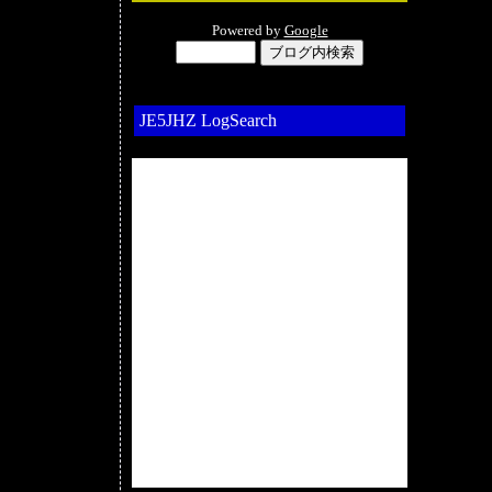
Powered by
Google
JE5JHZ LogSearch