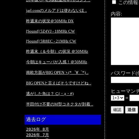
この情報
jarl.comのメルアドは使わないほ ..
内容:
昨週末の状況＠50MHz DX
[Sound] 5Z4VJ - 18MHz CW
[Sound] 5R8EC - 21MHz CW
昨週末（＆今朝）の状況 ＠50MHz
今朝はキューバが入感！＠50MHz
南欧方面がBIG OPENヽ(*゜∀゜*) ..
パスワード(
BIG OPENと言えばそうですけどね ..
ヒューマンチ
逃がした魚は？ ⊂(・д・#)
＝
半田付け不要のM型コネクタが到着 ..
過去ログ
2026年 8月
2026年 7月