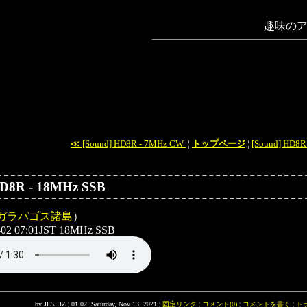
趣味のア
≪ [Sound] HD8R - 7MHz CW
¦
トップページ
¦
[Sound] HD8R
HD8R - 18MHz SSB
ガラパゴス諸島
）
-02 07:01JST 18MHz SSB
by JE5JHZ ¦ 01:02, Saturday, Nov 13, 2021 ¦
固定リンク
¦
コメント(0)
¦
コメントを書く
¦
ト