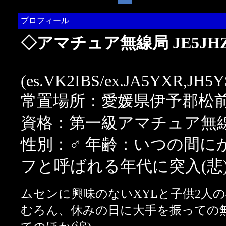
プロフィール
◇アマチュア無線局 JE5JH
(es.VK2IBS/ex.JA5YXR,JH5
常置場所：愛媛県伊予郡松
資格：第一級アマチュア無
性別：♂ 年齢：いつの間に
フと呼ばれる年代に突入(悲
ムセンに興味のないXYLと子供2人の
むろん、休みの日に大手を振っての