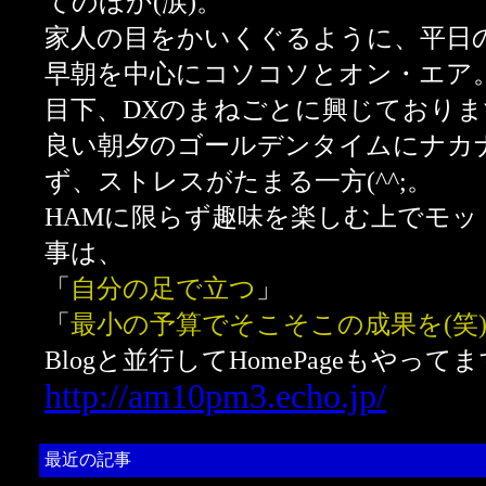
てのほか(涙)。
家人の目をかいくぐるように、平日
早朝を中心にコソコソとオン・エア
目下、DXのまねごとに興じております
良い朝夕のゴールデンタイムにナカナ
ず、ストレスがたまる一方(^^;。
HAMに限らず趣味を楽しむ上でモッ
事は、
「
自分の足で立つ
」
「
最小の予算でそこそこの成果を(笑
Blogと並行してHomePageもやってま
http://am10pm3.echo.jp/
最近の記事