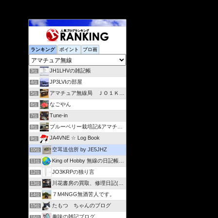
ランキング
ポイント
ブロ画
JH1LHVの雑記帳
3位
JP3LVIの部屋
4位
アマチュア無線局 ＪＯ１ＫＶＳ
5位
なごやん
6位
Tune-in
7位
ブルーベリー栽培記&アマチュア無線(JA4IZL)活動記録
8位
JA4VNE ☆ Log Book
9位
空耳送信所 by JE5JHZ
10位
King of Hobby 無線の日記帳 from 広島
11位
JO3KRPの独り言
12位
川花書房の買取、修理日記(JA2FJG)
13位
７M4NGG無酒苦人です。
14位
たもつ ちゃんのブログ
15位
趣味の雑記ブログ
16位