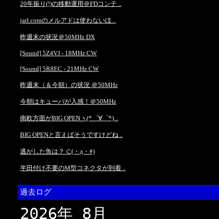
20年振り(!)の移動運用＠FDコンテ ..
jarl.comのメルアドは使わないほ ..
昨週末の状況＠50MHz DX
[Sound] 5Z4VJ - 18MHz CW
[Sound] 5R8EC - 21MHz CW
昨週末（＆今朝）の状況 ＠50MHz
今朝はキューバが入感！＠50MHz
南欧方面がBIG OPENヽ(*゜∀゜*) ..
BIG OPENと言えばそうですけどね ..
逃がした魚は？ ⊂(・д・#)
半田付け不要のM型コネクタが到着 ..
過去ログ
2026年 8月